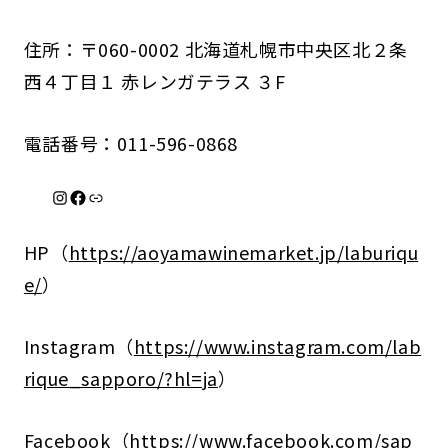
住所：〒060-0002 北海道札幌市中央区北２条
西４丁目１ 赤レンガテラス ３F
電話番号：011-596-0868
Instagram
Facebook
リンク
HP（
https://aoyamawinemarket.jp/laburiqu
e/
）
Instagram（
https://www.instagram.com/lab
rique_sapporo/?hl=ja
）
Facebook（
https://www.facebook.com/sap